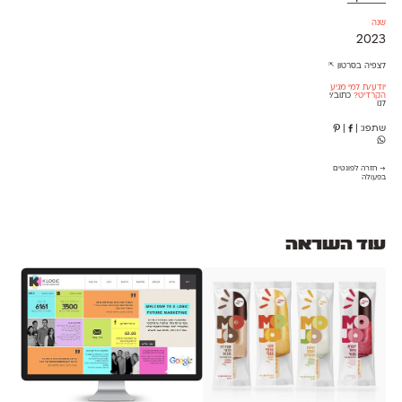
שנה
2023
לצפיה בסרטון ⇱
יודע/ת למי מגיע
הקרדיט?
כתוב/י
לנו
שתפו:
|
|
→ חזרה לפונטים
בפעולה
עוד השראה