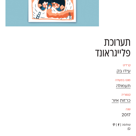
תערוכת
פלייגראונד
קרדיט
עידו בק
פונט בפעולה
תעמולה
קטגוריה
כרזות
איור
שנה
2017
שתפו:
|
|