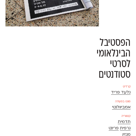
הפסטיבל
הבינלאומי
לסרטי
סטודנטים
קרדיט
גלעד פריד
פונט בפעולה
אמביוולנטי
קטגוריה
תדמית
גרפית
פרינט
מגזין