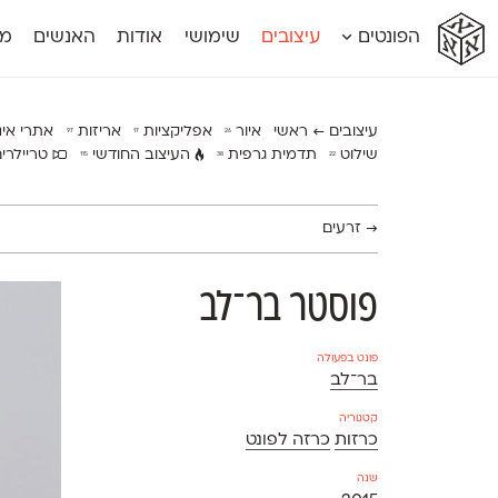
א
א
א
א
א
הפונטים
עיצובים
שימושי
אודות
האנשים
מג
א
אוונטה
אמביוולנטי קומפרסט
מוגרבי דיספל
אטלס
אמביוולנטי רחב
מוגרבי טקס
אינדקס
אנומליה
מכמורת
עיצובים ← ראשי
איור
אפליקציות
אריזות
אתרי אי
97
17
26
אינדקס מונו
אסימון דו־לשוני
מכמורת מעו
שילוט
תדמית גרפית
העיצוב החודשי
טריילרי
115
38
22
אלמוני
אפק
מקומי
אלמוני צר
בר־לב
נוילנד
אמביוולנטי נורמל
גלוריה
סטנגה
→
זרעים
אמביוולנטי צר
לוי
סינופסיס
פוסטר בר־לב
פונט בפעולה
בר־לב
קטגוריה
כרזות
כרזה לפונט
שנה