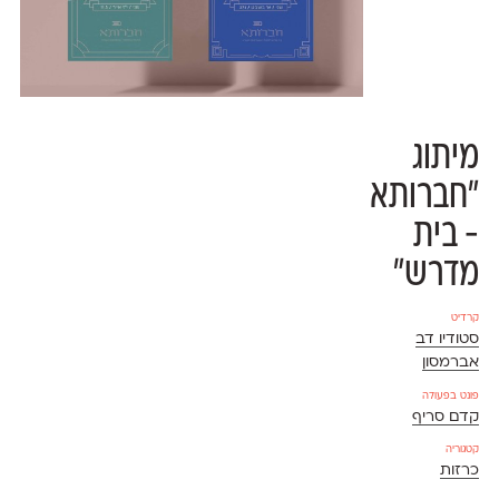
מיתוג
״חברותא
- בית
מדרש״
קרדיט
סטודיו דב
אברמסון
פונט בפעולה
קדם סריף
קטגוריה
כרזות