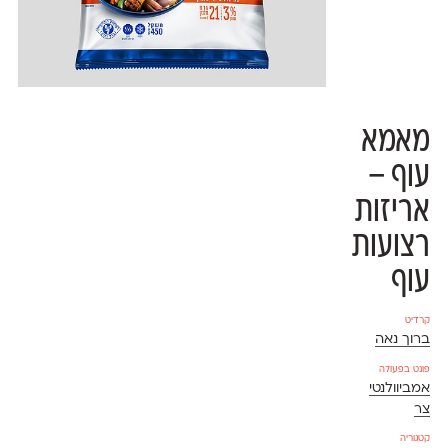
מאמא
עוף –
אריזות
רצועות
עוף
קרדיט
ברוך נאה
פונט בפעולה
אמביוולנטי
צר
קטגוריה