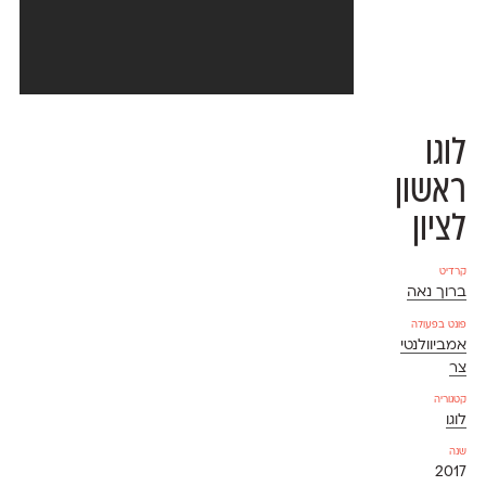
לוגו
ראשון
לציון
קרדיט
ברוך נאה
פונט בפעולה
אמביוולנטי
צר
קטגוריה
לוגו
שנה
2017