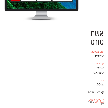
אשת
טורס
פונט בפעולה
אטלס
קטגוריה
אתרי
אינטרנט
שנה
2014
אל אתר הפרויקט
⇱
יודע/ת למי מגיע
הקרדיט?
כתוב/י
לנו