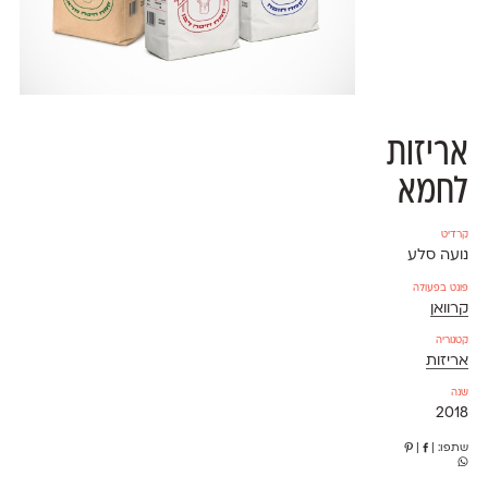
אריזות
לחמא
קרדיט
נועה סלע
פונט בפעולה
קרוואן
קטגוריה
אריזות
שנה
2018
שתפו:
|
|