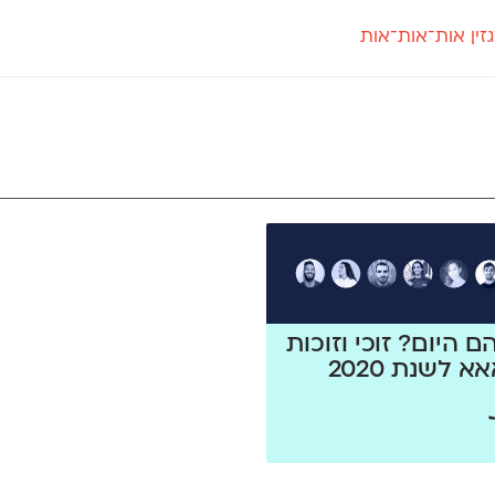
זין אות־אות־אות
חדש
חדש
יי
פלוני
קארמה
חדש
ט
פלוני יד
קדם סנס
פלוני מעוגל
קדם סריף
פונ
גל
פלוני צר
קרוואן
בואו 
מטרי
פעמון
שלוק
הפ
פריימריז
תעמולה
פרנק־רי
פרנק־רי צר
ם היום? זוכי וזוכות
 לשנת 2020