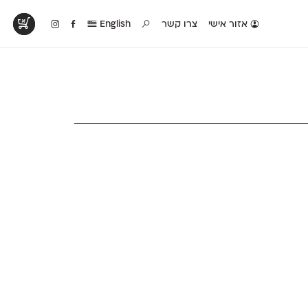
אזור אישי
צרו קשר
English
טים בפעולה
קטלוג להדפסה
טבלת השוואה
לראות עיצובים
לאלו שאוהבים לבחון
טבלה עם כל המאפיינים
פים שנעשו עם
פונטים על־גבי דף A4
של הפונטים שלנו זה
ונטים שלנו
לבן מולבן
לצד זה