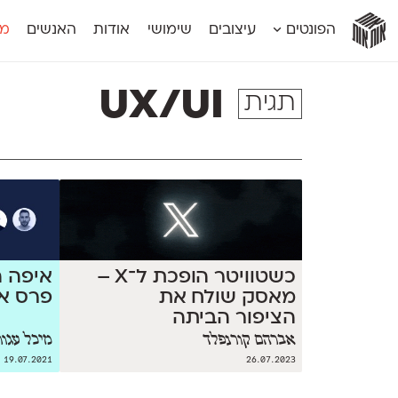
אות
אות
אות
אות
אות
הפונטים
עיצובים
שימושי
אודות
האנשים
מג
אות
אוונטה
אמביוולנטי קומפרסט
מוגרבי דיספל
אטלס
אמביוולנטי רחב
מוגרבי טקס
UX/UI
תגית
אינדקס
אנומליה
מכמורת
אינדקס מונו
אסימון דו־לשוני
מכמורת מעו
אלמוני
אפק
מקומי
אלמוני צר
בר־לב
נוילנד
אמביוולנטי נורמל
גלוריה
סטנגה
אמביוולנטי צר
לוי
סינופסיס
כשטוויטר הופכת ל־X –
איפה ה
מאסק שולח את
פרס אאא
הציפור הביתה
אברהם קורנפלד
מיכל עגור
19.07.2021
26.07.2023