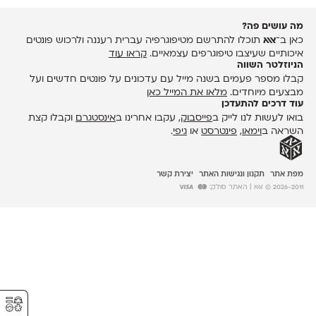
מה עושים פה?
כאן ב־
אאא
תוכלו להתרשם מטיפוגרפיה עברית רעננה ולרכוש פונטים
איכותיים שעיצבו טיפוגרפים עצמאיים.
קראו עוד
הניוזלטר השווה
קבלו מספר פעמים בשנה מייל עם עדכונים על פונטים חדשים ועל
מבצעים מיוחדים.
מלאו את המייל כאן
עוד דרכים להתעדכן
בואו לעשות לנו לייק ב
פייסבוק
, עקבו אחרינו ב
אינסטגרם
וקבלו קצת
השראה ב
וימאו
,
פינטרסט
או
גיפי
.
מפת אתר
תקנון ונגישות האתר
יצירת קשר
2026-2011 © אאא
| האתר סולק:
⚥︎