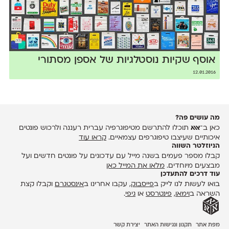
אוסף שקיות נוסטלגיות של אספן מסתורי
12.01.2016
מה עושים פה?
כאן ב־
אאא
תוכלו להתרשם מטיפוגרפיה עברית רעננה ולרכוש פונטים
איכותיים שעיצבו טיפוגרפים עצמאיים.
קראו עוד
הניוזלטר השווה
קבלו מספר פעמים בשנה מייל עם עדכונים על פונטים חדשים ועל
מבצעים מיוחדים.
מלאו את המייל כאן
עוד דרכים להתעדכן
בואו לעשות לנו לייק ב
פייסבוק
, עקבו אחרינו ב
אינסטגרם
וקבלו קצת
השראה ב
וימאו
,
פינטרסט
או
גיפי
.
מפת אתר
תקנון ונגישות האתר
יצירת קשר