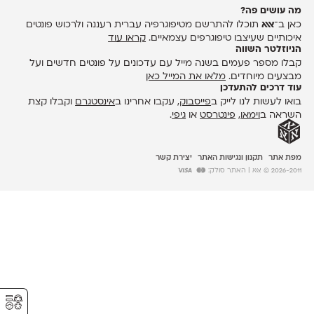
מה עושים פה?
כאן ב־
אאא
תוכלו להתרשם מטיפוגרפיה עברית רעננה ולרכוש פונטים
איכותיים שעיצבו טיפוגרפים עצמאיים.
קראו עוד
הניוזלטר השווה
קבלו מספר פעמים בשנה מייל עם עדכונים על פונטים חדשים ועל
מבצעים מיוחדים.
מלאו את המייל כאן
עוד דרכים להתעדכן
בואו לעשות לנו לייק ב
פייסבוק
, עקבו אחרינו ב
אינסטגרם
וקבלו קצת
השראה ב
וימאו
,
פינטרסט
או
גיפי
.
מפת אתר
תקנון ונגישות האתר
יצירת קשר
2026-2011 © אאא
| האתר סולק:
⚥︎