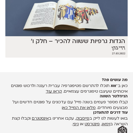
הגדות גרפיות ששווה להכיר – חלק ו׳
דדי כהן
27.03.2022
מה עושים פה?
כאן ב־
אאא
תוכלו להתרשם מטיפוגרפיה עברית רעננה ולרכוש פונטים
איכותיים שעיצבו טיפוגרפים עצמאיים.
קראו עוד
הניוזלטר השווה
קבלו מספר פעמים בשנה מייל עם עדכונים על פונטים חדשים ועל
מבצעים מיוחדים.
מלאו את המייל כאן
עוד דרכים להתעדכן
בואו לעשות לנו לייק ב
פייסבוק
, עקבו אחרינו ב
אינסטגרם
וקבלו קצת
השראה ב
וימאו
,
פינטרסט
או
גיפי
.