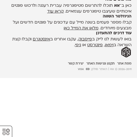
כאן ב־
אאא
תוכלו להתרשם מטיפוגרפיה עברית רעננה ולרכוש פונטים
איכותיים שעיצבו טיפוגרפים עצמאיים.
קראו עוד
הניוזלטר השווה
קבלו מספר פעמים בשנה מייל עם עדכונים על פונטים חדשים ועל
מבצעים מיוחדים.
מלאו את המייל כאן
עוד דרכים להתעדכן
בואו לעשות לנו לייק ב
פייסבוק
, עקבו אחרינו ב
אינסטגרם
וקבלו קצת
השראה ב
וימאו
,
פינטרסט
או
גיפי
.
מפת אתר
תקנון ונגישות האתר
יצירת קשר
2026-2011 © אאא
| האתר סולק:
⚥︎