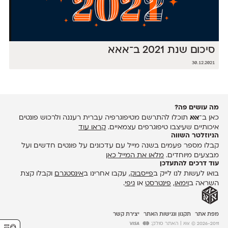
סיכום שנת 2021 ב־אאא
30.12.2021
מה עושים פה?
כאן ב־
אאא
תוכלו להתרשם מטיפוגרפיה עברית רעננה ולרכוש פונטים
איכותיים שעיצבו טיפוגרפים עצמאיים.
קראו עוד
הניוזלטר השווה
קבלו מספר פעמים בשנה מייל עם עדכונים על פונטים חדשים ועל
מבצעים מיוחדים.
מלאו את המייל כאן
עוד דרכים להתעדכן
בואו לעשות לנו לייק ב
פייסבוק
, עקבו אחרינו ב
אינסטגרם
וקבלו קצת
השראה ב
וימאו
,
פינטרסט
או
גיפי
.
מפת אתר
תקנון ונגישות האתר
יצירת קשר
2026-2011 © אאא
| האתר סולק: