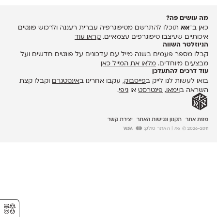
מה עושים פה?
כאן ב־
אאא
תוכלו להתרשם מטיפוגרפיה עברית רעננה ולרכוש פונטים
איכותיים שעיצבו טיפוגרפים עצמאיים.
קראו עוד
הניוזלטר השווה
קבלו מספר פעמים בשנה מייל עם עדכונים על פונטים חדשים ועל
מבצעים מיוחדים.
מלאו את המייל כאן
עוד דרכים להתעדכן
בואו לעשות לנו לייק ב
פייסבוק
, עקבו אחרינו ב
אינסטגרם
וקבלו קצת
השראה ב
וימאו
,
פינטרסט
או
גיפי
.
מפת אתר
תקנון ונגישות האתר
יצירת קשר
2026-2011 © אאא
| האתר סולק:
⚥︎