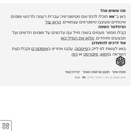
מה עושים פה?
כאן ב־
אאא
תוכלו להתרשם מטיפוגרפיה עברית רעננה ולרכוש פונטים
איכותיים שעיצבו טיפוגרפים עצמאיים.
קראו עוד
הניוזלטר השווה
קבלו מספר פעמים בשנה מייל עם עדכונים על פונטים חדשים ועל
מבצעים מיוחדים.
מלאו את המייל כאן
עוד דרכים להתעדכן
בואו לעשות לנו לייק ב
פייסבוק
, עקבו אחרינו ב
אינסטגרם
וקבלו קצת
השראה ב
וימאו
,
פינטרסט
או
גיפי
.
מפת אתר
תקנון ונגישות האתר
יצירת קשר
2026-2011 © אאא
| האתר סולק:
⚥︎