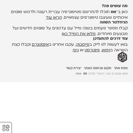
מה עושים פה?
כאן ב־
אאא
תוכלו להתרשם מטיפוגרפיה עברית רעננה ולרכוש פונטים
איכותיים שעיצבו טיפוגרפים עצמאיים.
קראו עוד
הניוזלטר השווה
קבלו מספר פעמים בשנה מייל עם עדכונים על פונטים חדשים ועל
מבצעים מיוחדים.
מלאו את המייל כאן
עוד דרכים להתעדכן
בואו לעשות לנו לייק ב
פייסבוק
, עקבו אחרינו ב
אינסטגרם
וקבלו קצת
השראה ב
וימאו
,
פינטרסט
או
גיפי
.
מפת אתר
תקנון ונגישות האתר
יצירת קשר
2026-2011 © אאא
| האתר סולק:
⚥︎