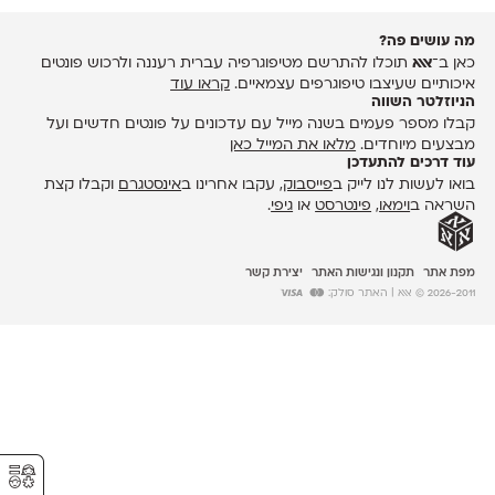
מה עושים פה?
כאן ב־
אאא
תוכלו להתרשם מטיפוגרפיה עברית רעננה ולרכוש פונטים
איכותיים שעיצבו טיפוגרפים עצמאיים.
קראו עוד
הניוזלטר השווה
קבלו מספר פעמים בשנה מייל עם עדכונים על פונטים חדשים ועל
מבצעים מיוחדים.
מלאו את המייל כאן
עוד דרכים להתעדכן
בואו לעשות לנו לייק ב
פייסבוק
, עקבו אחרינו ב
אינסטגרם
וקבלו קצת
השראה ב
וימאו
,
פינטרסט
או
גיפי
.
מפת אתר
תקנון ונגישות האתר
יצירת קשר
2026-2011 © אאא
| האתר סולק:
⚥︎