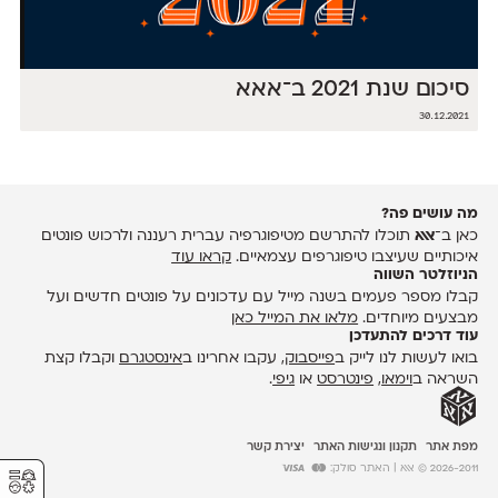
סיכום שנת 2021 ב־אאא
30.12.2021
מה עושים פה?
כאן ב־
אאא
תוכלו להתרשם מטיפוגרפיה עברית רעננה ולרכוש פונטים
איכותיים שעיצבו טיפוגרפים עצמאיים.
קראו עוד
הניוזלטר השווה
קבלו מספר פעמים בשנה מייל עם עדכונים על פונטים חדשים ועל
מבצעים מיוחדים.
מלאו את המייל כאן
עוד דרכים להתעדכן
בואו לעשות לנו לייק ב
פייסבוק
, עקבו אחרינו ב
אינסטגרם
וקבלו קצת
השראה ב
וימאו
,
פינטרסט
או
גיפי
.
מפת אתר
תקנון ונגישות האתר
יצירת קשר
⚥︎
2026-2011 © אאא
| האתר סולק: