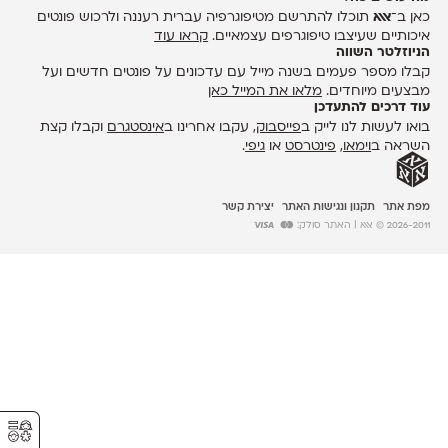
כאן ב־
אאא
תוכלו להתרשם מטיפוגרפיה עברית רעננה ולרכוש פונטים
איכותיים שעיצבו טיפוגרפים עצמאיים.
קראו עוד
הניוזלטר השווה
קבלו מספר פעמים בשנה מייל עם עדכונים על פונטים חדשים ועל
מבצעים מיוחדים.
מלאו את המייל כאן
עוד דרכים להתעדכן
בואו לעשות לנו לייק ב
פייסבוק
, עקבו אחרינו ב
אינסטגרם
וקבלו קצת
השראה ב
וימאו
,
פינטרסט
או
גיפי
.
מפת אתר
תקנון ונגישות האתר
יצירת קשר
2026-2011 © אאא
| האתר סולק:
⚥︎