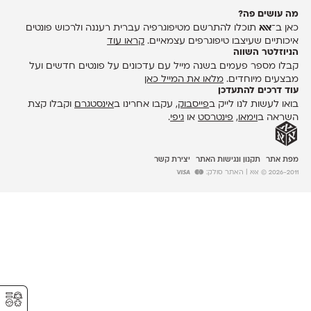
מה עושים פה?
כאן ב־
אאא
תוכלו להתרשם מטיפוגרפיה עברית רעננה ולרכוש פונטים
איכותיים שעיצבו טיפוגרפים עצמאיים.
קראו עוד
הניוזלטר השווה
קבלו מספר פעמים בשנה מייל עם עדכונים על פונטים חדשים ועל
מבצעים מיוחדים.
מלאו את המייל כאן
עוד דרכים להתעדכן
בואו לעשות לנו לייק ב
פייסבוק
, עקבו אחרינו ב
אינסטגרם
וקבלו קצת
השראה ב
וימאו
,
פינטרסט
או
גיפי
.
מפת אתר
תקנון ונגישות האתר
יצירת קשר
2026-2011 © אאא
| האתר סולק:
⚥︎