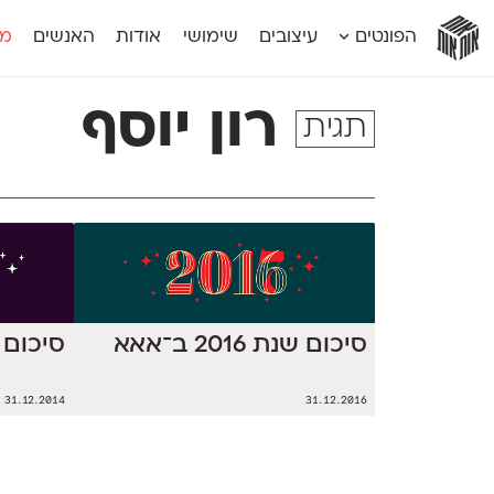
אות
אות
אות
אות
אות
הפונטים
עיצובים
שימושי
אודות
האנשים
מג
אות
אוונטה
אמביוולנטי קומפרסט
מוגרבי דיספל
אטלס
אמביוולנטי רחב
מוגרבי טקס
רון יוסף
תגית
אינדקס
אנומליה
מכמורת
אינדקס מונו
אסימון דו־לשוני
מכמורת מעו
אלמוני
אפק
מקומי
אלמוני צר
בר־לב
נוילנד
אמביוולנטי נורמל
גלוריה
סטנגה
אמביוולנטי צר
לוי
סינופסיס
סיכום שנת 2016 ב־אאא
סיכום שנת 4
31.12.2014
31.12.2016