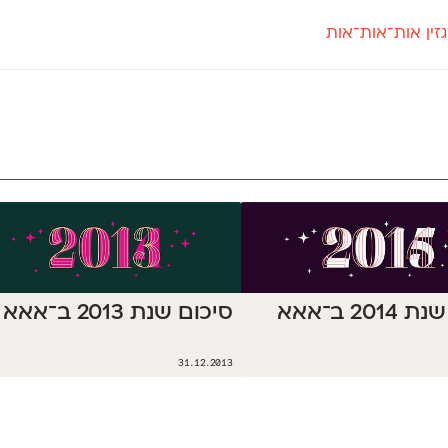
זין אות־אות־אות
חדש
חדש
יי
פלוני
קארמה
חדש
ט
פלוני יד
קדם סנס
פלוני מעוגל
קדם סריף
פונ
גל
פלוני צר
קרוואן
בואו 
מטרי
פעמון
שלוק
הפ
פריימריז
תעמולה
פרנק־רי
פרנק־רי צר
201 ב־אאא
סיכום שנת 2013 ב־אאא
31.12.2013