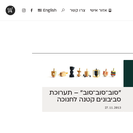
אזור אישי
צרו קשר
English
טים בפעולה
קטלוג להדפסה
טבלת השוואה
לראות עיצובים
לאלו שאוהבים לבחון
טבלה עם כל המאפיינים
פים שנעשו עם
פונטים על־גבי דף A4
של הפונטים שלנו זה
ונטים שלנו
לבן מולבן
לצד זה
״סוב־סוב־סוב״ – תערוכת
סביבונים קטנה לחנוכה
27.11.2013