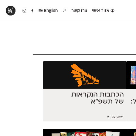
אזור אישי
צרו קשר
English
טים בפעולה
קטלוג להדפסה
טבלת השוואה
לראות עיצובים
לאלו שאוהבים לבחון
טבלה עם כל המאפיינים
פים שנעשו עם
פונטים על־גבי דף A4
של הפונטים שלנו זה
ונטים שלנו
לבן מולבן
לצד זה
הכתבות הנקראות
של תשפ״א
:
23.09.2021