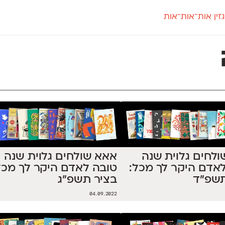
זין אות־אות־אות
חדש
חדש
יי
פלוני
קארמה
חדש
ט
פלוני יד
קדם סנס
פלוני מעוגל
קדם סריף
פונ
גל
פלוני צר
קרוואן
בואו 
מטרי
פעמון
שלוק
הפ
פריימריז
תעמולה
פרנק־רי
פרנק־רי צר
לחים גלוית שנה
אאא שולחים גלוית שנה
אדם היקר לך מכל:
טובה לאדם היקר לך מכל
תשפ״ד
בציר תשפ״ג
04.09.2022