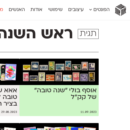
אות
אות
אות
אות
אות
הפונטים
עיצובים
שימושי
אודות
האנשים
מג
אות
אוונטה
אמביוולנטי קומפרסט
מוגרבי דיספל
אטלס
אמביוולנטי רחב
מוגרבי טקס
ראש השנה
תגית
אינדקס
אנומליה
מכמורת
אינדקס מונו
אסימון דו־לשוני
מכמורת מעו
אלמוני
אפק
מקומי
אלמוני צר
בר־לב
נוילנד
אמביוולנטי נורמל
גלוריה
סטנגה
אמביוולנטי צר
לוי
סינופסיס
אוסף בולי ״שנה טובה״
אאא שו
של קק״ל
טובה ל
בציר 
29.08.2023
11.09.2023