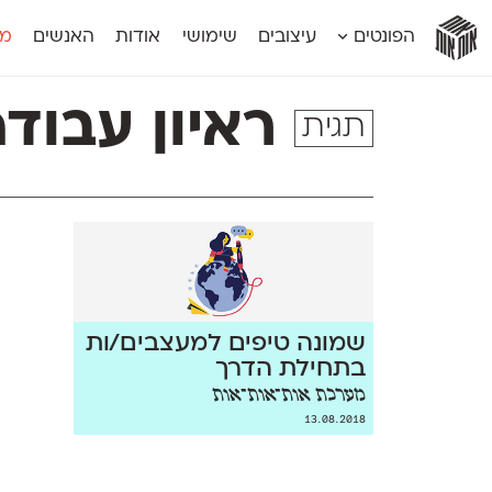
אות
אות
אות
אות
אות
הפונטים
עיצובים
שימושי
אודות
האנשים
מג
אות
אוונטה
אמביוולנטי קומפרסט
מוגרבי דיספל
אטלס
אמביוולנטי רחב
מוגרבי טקס
ראיון עבוד
תגית
אינדקס
אנומליה
מכמורת
אינדקס מונו
אסימון דו־לשוני
מכמורת מעו
אלמוני
אפק
מקומי
אלמוני צר
בר־לב
נוילנד
אמביוולנטי נורמל
גלוריה
סטנגה
אמביוולנטי צר
לוי
סינופסיס
שמונה טיפים למעצבים/ות
בתחילת הדרך
מערכת אות־אות־אות
13.08.2018