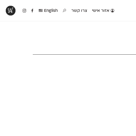
אזור אישי
צרו קשר
English
טים בפעולה
קטלוג להדפסה
טבלת השוואה
לראות עיצובים
לאלו שאוהבים לבחון
טבלה עם כל המאפיינים
פים שנעשו עם
פונטים על־גבי דף A4
של הפונטים שלנו זה
ונטים שלנו
לבן מולבן
לצד זה