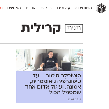
אות
אות
אות
אות
אות
הפונטים
עיצובים
שימושי
אודות
האנשים
מג
אות
אוונטה
אמביוולנטי קומפרסט
מוגרבי דיספל
אטלס
אמביוולנטי רחב
מוגרבי טקס
קרילית
תגית
אינדקס
אנומליה
מכמורת
אינדקס מונו
אסימון דו־לשוני
מכמורת מעו
אלמוני
אפק
מקומי
אלמוני צר
בר־לב
נוילנד
אמביוולנטי נורמל
גלוריה
סטנגה
אמביוולנטי צר
לוי
סינופסיס
סְוֶטוֹסְלָב סִימוֹב – על
טיפוגרפיה גיאומטרית,
אמונה, ועיגול אדום אחד
שמסמל הכול
26.07.2014