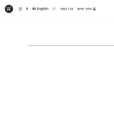
אזור אישי
צרו קשר
English
טים בפעולה
קטלוג להדפסה
טבלת השוואה
לראות עיצובים
לאלו שאוהבים לבחון
טבלה עם כל המאפיינים
פים שנעשו עם
פונטים על־גבי דף A4
של הפונטים שלנו זה
ונטים שלנו
לבן מולבן
לצד זה