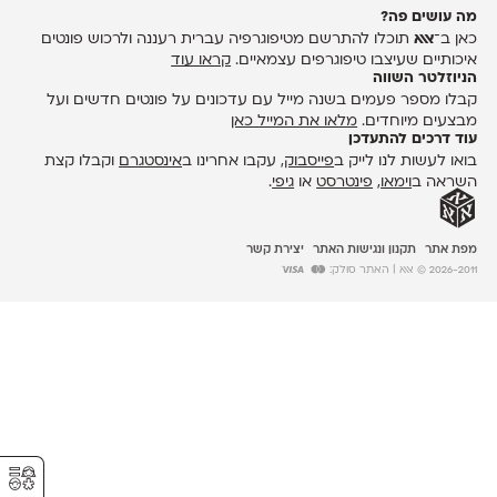
מה עושים פה?
כאן ב־
אאא
תוכלו להתרשם מטיפוגרפיה עברית רעננה ולרכוש פונטים
איכותיים שעיצבו טיפוגרפים עצמאיים.
קראו עוד
הניוזלטר השווה
קבלו מספר פעמים בשנה מייל עם עדכונים על פונטים חדשים ועל
מבצעים מיוחדים.
מלאו את המייל כאן
עוד דרכים להתעדכן
בואו לעשות לנו לייק ב
פייסבוק
, עקבו אחרינו ב
אינסטגרם
וקבלו קצת
השראה ב
וימאו
,
פינטרסט
או
גיפי
.
מפת אתר
תקנון ונגישות האתר
יצירת קשר
2026-2011 © אאא
| האתר סולק:
⚥︎