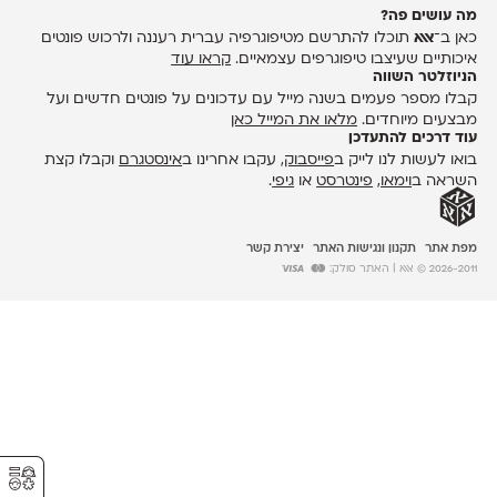
מה עושים פה?
כאן ב־
אאא
תוכלו להתרשם מטיפוגרפיה עברית רעננה ולרכוש פונטים
איכותיים שעיצבו טיפוגרפים עצמאיים.
קראו עוד
הניוזלטר השווה
קבלו מספר פעמים בשנה מייל עם עדכונים על פונטים חדשים ועל
מבצעים מיוחדים.
מלאו את המייל כאן
עוד דרכים להתעדכן
בואו לעשות לנו לייק ב
פייסבוק
, עקבו אחרינו ב
אינסטגרם
וקבלו קצת
השראה ב
וימאו
,
פינטרסט
או
גיפי
.
מפת אתר
תקנון ונגישות האתר
יצירת קשר
2026-2011 © אאא
| האתר סולק:
⚥︎