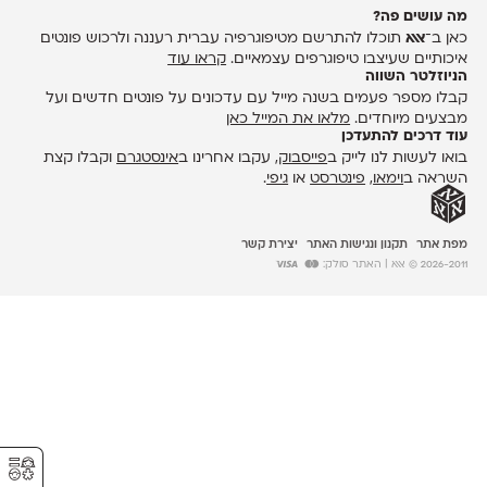
מה עושים פה?
כאן ב־
אאא
תוכלו להתרשם מטיפוגרפיה עברית רעננה ולרכוש פונטים
איכותיים שעיצבו טיפוגרפים עצמאיים.
קראו עוד
הניוזלטר השווה
קבלו מספר פעמים בשנה מייל עם עדכונים על פונטים חדשים ועל
מבצעים מיוחדים.
מלאו את המייל כאן
עוד דרכים להתעדכן
בואו לעשות לנו לייק ב
פייסבוק
, עקבו אחרינו ב
אינסטגרם
וקבלו קצת
השראה ב
וימאו
,
פינטרסט
או
גיפי
.
מפת אתר
תקנון ונגישות האתר
יצירת קשר
2026-2011 © אאא
| האתר סולק:
⚥︎