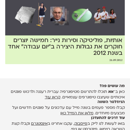
אותיות, פוליטיקה וסירות נייר: חמישה יוצרים
חוקרים את גבולות היצירה ב״יום עבודה״ אחד
בשנת 2012
26.09.2012
מה עושים פה?
כאן ב־
אאא
תוכלו להתרשם מטיפוגרפיה עברית רעננה ולרכוש פונטים
איכותיים שעיצבו טיפוגרפים עצמאיים.
קראו עוד
הניוזלטר השווה
קבלו מספר פעמים בשנה מייל עם עדכונים על פונטים חדשים ועל
מבצעים מיוחדים.
מלאו את המייל כאן
עוד דרכים להתעדכן
בואו לעשות לנו לייק ב
פייסבוק
, עקבו אחרינו ב
אינסטגרם
וקבלו קצת
השראה ב
וימאו
,
פינטרסט
או
גיפי
.