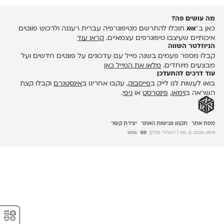
מה עושים פה?
כאן ב־
אאא
תוכלו להתרשם מטיפוגרפיה עברית רעננה ולרכוש פונטים
איכותיים שעיצבו טיפוגרפים עצמאיים.
קראו עוד
הניוזלטר השווה
קבלו מספר פעמים בשנה מייל עם עדכונים על פונטים חדשים ועל
מבצעים מיוחדים.
מלאו את המייל כאן
עוד דרכים להתעדכן
בואו לעשות לנו לייק ב
פייסבוק
, עקבו אחרינו ב
אינסטגרם
וקבלו קצת
השראה ב
וימאו
,
פינטרסט
או
גיפי
.
מפת אתר
תקנון ונגישות האתר
יצירת קשר
2026-2011 © אאא
| האתר סולק:
⚥︎