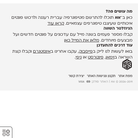
מה עושים פה?
כאן ב־
אאא
תוכלו להתרשם מטיפוגרפיה עברית רעננה ולרכוש פונטים
איכותיים שעיצבו טיפוגרפים עצמאיים.
קראו עוד
הניוזלטר השווה
קבלו מספר פעמים בשנה מייל עם עדכונים על פונטים חדשים ועל
מבצעים מיוחדים.
מלאו את המייל כאן
עוד דרכים להתעדכן
בואו לעשות לנו לייק ב
פייסבוק
, עקבו אחרינו ב
אינסטגרם
וקבלו קצת
השראה ב
וימאו
,
פינטרסט
או
גיפי
.
מפת אתר
תקנון ונגישות האתר
יצירת קשר
2026-2011 © אאא
| האתר סולק:
⚥︎