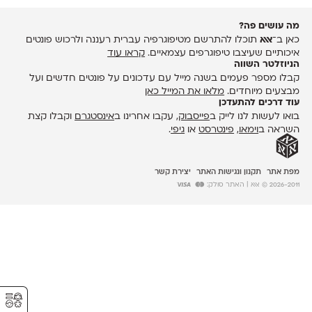
מה עושים פה?
כאן ב־
אאא
תוכלו להתרשם מטיפוגרפיה עברית רעננה ולרכוש פונטים
איכותיים שעיצבו טיפוגרפים עצמאיים.
קראו עוד
הניוזלטר השווה
קבלו מספר פעמים בשנה מייל עם עדכונים על פונטים חדשים ועל
מבצעים מיוחדים.
מלאו את המייל כאן
עוד דרכים להתעדכן
בואו לעשות לנו לייק ב
פייסבוק
, עקבו אחרינו ב
אינסטגרם
וקבלו קצת
השראה ב
וימאו
,
פינטרסט
או
גיפי
.
מפת אתר
תקנון ונגישות האתר
יצירת קשר
2026-2011 © אאא
| האתר סולק:
⚥︎