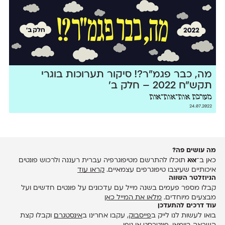
מה, כבר פגמ״ר?! סיקור תערוכות בוגרי
תקש״ח 2022 – חלק ב׳
מערכת אות־אות־אות
24.07.2022
מה עושים פה?
כאן ב־
אאא
תוכלו להתרשם מטיפוגרפיה עברית רעננה ולרכוש פונטים
איכותיים שעיצבו טיפוגרפים עצמאיים.
קראו עוד
הניוזלטר השווה
קבלו מספר פעמים בשנה מייל עם עדכונים על פונטים חדשים ועל
מבצעים מיוחדים.
מלאו את המייל כאן
עוד דרכים להתעדכן
בואו לעשות לנו לייק ב
פייסבוק
, עקבו אחרינו ב
אינסטגרם
וקבלו קצת