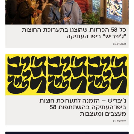
כל 58 הכרזות שהוצגו בתערוכת החוצות
״גִ'יבְּרִישׁ״ ביפו־העתיקה
01.04.2023
גִ'יבְּרִישׁ – הזמנה לתערוכת חוצות
ביפו־העתיקה בהשתתפות 58
מעצבים ומעצבות
21.03.2023