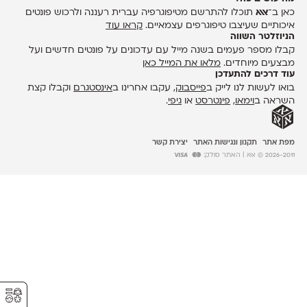
כאן ב־
אאא
תוכלו להתרשם מטיפוגרפיה עברית רעננה ולרכוש פונטים
איכותיים שעיצבו טיפוגרפים עצמאיים.
קראו עוד
הניוזלטר השווה
קבלו מספר פעמים בשנה מייל עם עדכונים על פונטים חדשים ועל
מבצעים מיוחדים.
מלאו את המייל כאן
עוד דרכים להתעדכן
בואו לעשות לנו לייק ב
פייסבוק
, עקבו אחרינו ב
אינסטגרם
וקבלו קצת
השראה ב
וימאו
,
פינטרסט
או
גיפי
.
מפת אתר
תקנון ונגישות האתר
יצירת קשר
2026-2011 © אאא
| האתר סולק:
⚥︎