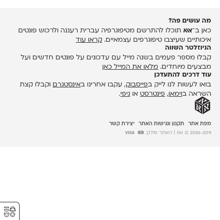
מה עושים פה?
כאן ב־
אאא
תוכלו להתרשם מטיפוגרפיה עברית רעננה ולרכוש פונטים
איכותיים שעיצבו טיפוגרפים עצמאיים.
קראו עוד
הניוזלטר השווה
קבלו מספר פעמים בשנה מייל עם עדכונים על פונטים חדשים ועל
מבצעים מיוחדים.
מלאו את המייל כאן
עוד דרכים להתעדכן
בואו לעשות לנו לייק ב
פייסבוק
, עקבו אחרינו ב
אינסטגרם
וקבלו קצת
השראה ב
וימאו
,
פינטרסט
או
גיפי
.
מפת אתר
תקנון ונגישות האתר
יצירת קשר
2026-2011 © אאא
| האתר סולק:
⚥︎