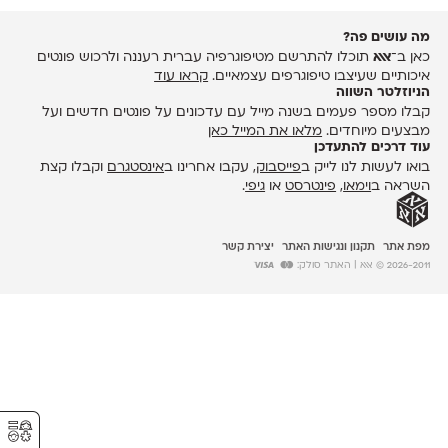
מה עושים פה?
כאן ב־
אאא
תוכלו להתרשם מטיפוגרפיה עברית רעננה ולרכוש פונטים
איכותיים שעיצבו טיפוגרפים עצמאיים.
קראו עוד
הניוזלטר השווה
קבלו מספר פעמים בשנה מייל עם עדכונים על פונטים חדשים ועל
מבצעים מיוחדים.
מלאו את המייל כאן
עוד דרכים להתעדכן
בואו לעשות לנו לייק ב
פייסבוק
, עקבו אחרינו ב
אינסטגרם
וקבלו קצת
השראה ב
וימאו
,
פינטרסט
או
גיפי
.
מפת אתר
תקנון ונגישות האתר
יצירת קשר
2026-2011 © אאא
| האתר סולק:
⚥︎