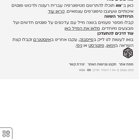
כאן ב־
אאא
תוכלו להתרשם מטיפוגרפיה עברית רעננה ולרכוש פונטים
איכותיים שעיצבו טיפוגרפים עצמאיים.
קראו עוד
הניוזלטר השווה
קבלו מספר פעמים בשנה מייל עם עדכונים על פונטים חדשים ועל
מבצעים מיוחדים.
מלאו את המייל כאן
עוד דרכים להתעדכן
בואו לעשות לנו לייק ב
פייסבוק
, עקבו אחרינו ב
אינסטגרם
וקבלו קצת
השראה ב
וימאו
,
פינטרסט
או
גיפי
.
מפת אתר
תקנון ונגישות האתר
יצירת קשר
2026-2011 © אאא
| האתר סולק:
⚥︎