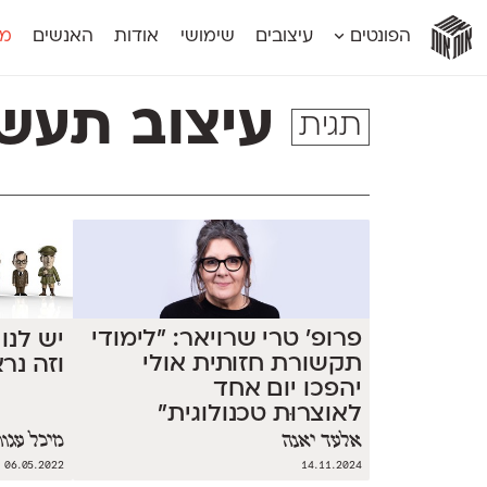
אות
אות
אות
אות
אות
הפונטים
עיצובים
שימושי
אודות
האנשים
מג
אות
אוונטה
אמביוולנטי קומפרסט
מוגרבי דיספל
אטלס
אמביוולנטי רחב
מוגרבי טקס
עיצוב תעשי
תגית
אינדקס
אנומליה
מכמורת
אינדקס מונו
אסימון דו־לשוני
מכמורת מעו
אלמוני
אפק
מקומי
אלמוני צר
בר־לב
נוילנד
אמביוולנטי נורמל
גלוריה
סטנגה
אמביוולנטי צר
לוי
סינופסיס
פרופ' טרי שרויאר: "לימודי
יש לנו
תקשורת חזותית אולי
וזה נר
יהפכו יום אחד
לאוצרוּת טכנולוגית"
אלעד יאנה
מיכל עגור
06.05.2022
14.11.2024