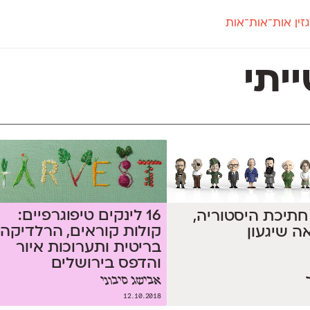
זין אות־אות־אות
חדש
חדש
יי
פלוני
קארמה
חדש
ט
פלוני יד
קדם סנס
יתי
פלוני מעוגל
קדם סריף
פונ
גל
פלוני צר
קרוואן
בואו 
מטרי
פעמון
שלוק
הפ
פריימריז
תעמולה
פרנק־רי
פרנק־רי צר
16 לינקים טיפוגרפיים:
 חתיכת היסטוריה,
קולות קוראים, הרלדיקה
אה שיגעון
בריטית ותערוכות איור
והדפס בירושלים
אבישג סיבוני
12.10.2018