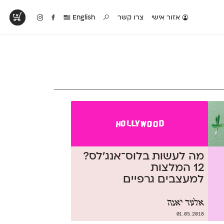
אזור אישי
צרו קשר
English
טים בפעולה
קטלוג להדפסה
טבלת השוואה
לראות עיצובים
לאלו שאוהבים לבחון
טבלה עם כל המאפיינים
פים שנעשו עם
פונטים על־גבי דף A4
של הפונטים שלנו זה
ונטים שלנו
לבן מולבן
לצד זה
מה לעשות בלוס־אנג'לס?
12 המלצות
למעצבים גרפיים
אלעד יאנה
01.05.2018