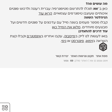
מה עושים פה?
כאן ב־
אאא
תוכלו להתרשם מטיפוגרפיה עברית רעננה ולרכוש פונטים
איכותיים שעיצבו טיפוגרפים עצמאיים.
קראו עוד
הניוזלטר השווה
קבלו מספר פעמים בשנה מייל עם עדכונים על פונטים חדשים ועל
מבצעים מיוחדים.
מלאו את המייל כאן
עוד דרכים להתעדכן
בואו לעשות לנו לייק ב
פייסבוק
, עקבו אחרינו ב
אינסטגרם
וקבלו קצת
השראה ב
וימאו
,
פינטרסט
או
גיפי
.
מפת אתר
תקנון ונגישות האתר
יצירת קשר
2026-2011 © אאא
| האתר סולק:
⚥︎