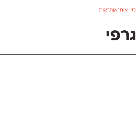
זין אות־אות־אות
חדש
חדש
יי
פלוני
קארמה
חדש
ט
פלוני יד
קדם סנס
רפי
פלוני מעוגל
קדם סריף
פונ
גל
פלוני צר
קרוואן
בואו 
מטרי
פעמון
שלוק
הפ
פריימריז
תעמולה
פרנק־רי
פרנק־רי צר