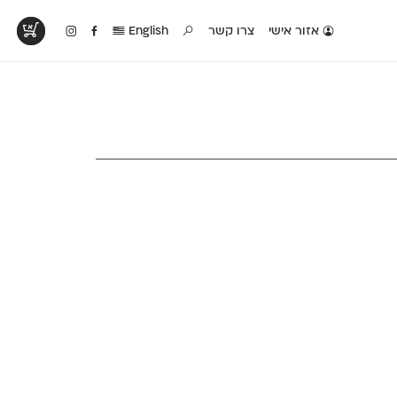
אזור אישי
צרו קשר
English
טים בפעולה
קטלוג להדפסה
טבלת השוואה
לראות עיצובים
לאלו שאוהבים לבחון
טבלה עם כל המאפיינים
פים שנעשו עם
פונטים על־גבי דף A4
של הפונטים שלנו זה
ונטים שלנו
לבן מולבן
לצד זה