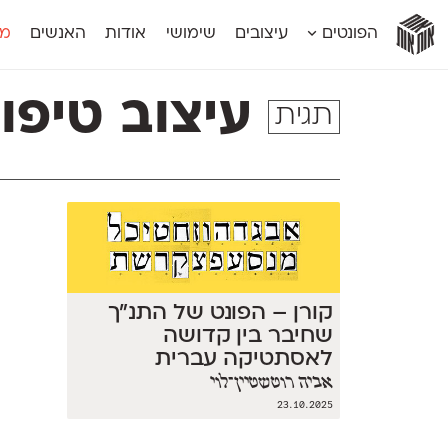
אות
אות
אות
אות
אות
הפונטים
עיצובים
שימושי
אודות
האנשים
מג
אות
אוונטה
אמביוולנטי קומפרסט
מוגרבי דיספל
אטלס
אמביוולנטי רחב
מוגרבי טקס
עיצוב טיפוג
תגית
אינדקס
אנומליה
מכמורת
אינדקס מונו
אסימון דו־לשוני
מכמורת מעו
אלמוני
אפק
מקומי
אלמוני צר
בר־לב
נוילנד
אמביוולנטי נורמל
גלוריה
סטנגה
אמביוולנטי צר
לוי
סינופסיס
קורן – הפונט של התנ״ך
שחיבר בין קדושה
לאסתטיקה עברית
אביה רוטשטיין־לוי
23.10.2025