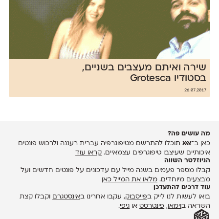
שירה ואיתם מעצבים בשניים,
בסטודיו Grotesca
26.07.2017
מה עושים פה?
כאן ב־
אאא
תוכלו להתרשם מטיפוגרפיה עברית רעננה ולרכוש פונטים
איכותיים שעיצבו טיפוגרפים עצמאיים.
קראו עוד
הניוזלטר השווה
קבלו מספר פעמים בשנה מייל עם עדכונים על פונטים חדשים ועל
מבצעים מיוחדים.
מלאו את המייל כאן
עוד דרכים להתעדכן
בואו לעשות לנו לייק ב
פייסבוק
, עקבו אחרינו ב
אינסטגרם
וקבלו קצת
השראה ב
וימאו
,
פינטרסט
או
גיפי
.