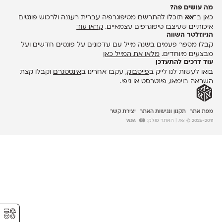
מה עושים פה?
כאן ב־
אאא
תוכלו להתרשם מטיפוגרפיה עברית רעננה ולרכוש פונטים
איכותיים שעיצבו טיפוגרפים עצמאיים.
קראו עוד
הניוזלטר השווה
קבלו מספר פעמים בשנה מייל עם עדכונים על פונטים חדשים ועל
מבצעים מיוחדים.
מלאו את המייל כאן
עוד דרכים להתעדכן
בואו לעשות לנו לייק ב
פייסבוק
, עקבו אחרינו ב
אינסטגרם
וקבלו קצת
השראה ב
וימאו
,
פינטרסט
או
גיפי
.
מפת אתר
תקנון ונגישות האתר
יצירת קשר
2026-2011 © אאא
| האתר סולק:
⚥︎