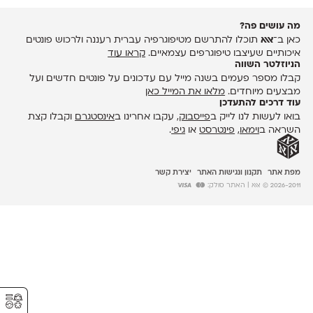
מה עושים פה?
כאן ב־
אאא
תוכלו להתרשם מטיפוגרפיה עברית רעננה ולרכוש פונטים
איכותיים שעיצבו טיפוגרפים עצמאיים.
קראו עוד
הניוזלטר השווה
קבלו מספר פעמים בשנה מייל עם עדכונים על פונטים חדשים ועל
מבצעים מיוחדים.
מלאו את המייל כאן
עוד דרכים להתעדכן
בואו לעשות לנו לייק ב
פייסבוק
, עקבו אחרינו ב
אינסטגרם
וקבלו קצת
השראה ב
וימאו
,
פינטרסט
או
גיפי
.
מפת אתר
תקנון ונגישות האתר
יצירת קשר
2026-2011 © אאא
| האתר סולק:
⚥︎