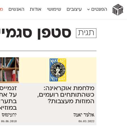
אות
אות
אות
אות
אות
הפונטים
עיצובים
שימושי
אודות
האנשים
מג
אות
אוונטה
אמביוולנטי קומפרסט
מוגרבי דיספל
אטלס
אמביוולנטי רחב
מוגרבי טקס
סטפן סגמיי
תגית
אינדקס
אנומליה
מכמורת
אינדקס מונו
אסימון דו־לשוני
מכמורת מעו
אלמוני
אפק
מקומי
אלמוני צר
בר־לב
נוילנד
אמביוולנטי נורמל
גלוריה
סטנגה
אמביוולנטי צר
לוי
סינופסיס
מלחמת אוקראינה:
זגמייס
כשהתותחים רועמים,
על את
המוזות מעצבות?
בתערו
במוזיאו
אלעד יאנה
ירונימוס
06.06.2018
06.03.2022