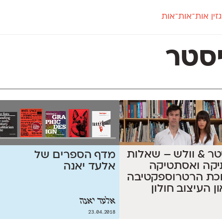
זין אות־אות־אות
חדש
חדש
יי
פלוני
קארמה
חדש
ט
פלוני יד
קדם סנס
סטר
פלוני מעוגל
קדם סריף
פונ
גל
פלוני צר
קרוואן
בואו 
מטרי
פעמון
שלוק
הפ
פריימריז
תעמולה
פרנק־רי
פרנק־רי צר
טר & וולש – שאלות
מדף הספרים של
יקה ואסתטיקה
אלעד יאנה
כת הרטרוספקטיבה
ן העיצוב חולון
אלעד יאנה
23.04.2018