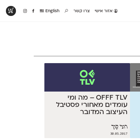
אזור אישי
צרו קשר
English
טים בפעולה
קטלוג להדפסה
טבלת השוואה
לראות עיצובים
לאלו שאוהבים לבחון
טבלה עם כל המאפיינים
פים שנעשו עם
פונטים על־גבי דף A4
של הפונטים שלנו זה
ונטים שלנו
לבן מולבן
לצד זה
OFFF TLV – מה ומי
עומדים מאחורי פסטיבל
העיצוב המדובר
רוני קוך
30.05.2017