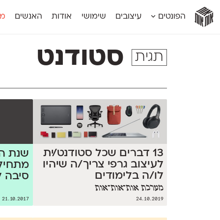
אות
אות
אות
אות
אות
הפונטים
עיצובים
שימושי
אודות
האנשים
מג
אות
אוונטה
אמביוולנטי קומפרסט
מוגרבי דיספל
אטלס
אמביוולנטי רחב
מוגרבי טקס
סטודנט
תגית
אינדקס
אנומליה
מכמורת
אינדקס מונו
אסימון דו־לשוני
מכמורת מעו
אלמוני
אפק
מקומי
אלמוני צר
בר־לב
נוילנד
אמביוולנטי נורמל
גלוריה
סטנגה
אמביוולנטי צר
לוי
סינופסיס
13 דברים שכל סטודנט/ית
לעיצוב גרפי צריך/ה שיהיו
מתחיל
לו/ה בלימודים
סיבה 
מערכת אות־אות־אות
21.10.2017
24.10.2019