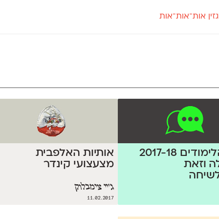
זין אות־אות־אות
חדש
חדש
יי
פלוני
קארמה
חדש
ט
פלוני יד
קדם סנס
פלוני מעוגל
קדם סריף
פונ
גל
פלוני צר
קרוואן
בואו 
מטרי
פעמון
שלוק
הפ
פריימריז
תעמולה
פרנק־רי
פרנק־רי צר
שנת הלימודים 2017-18
אותיות האלפבית
ה וזאת
מצעצועי קינדר
לשיחה
ג'יי צימבלוק
11.02.2017