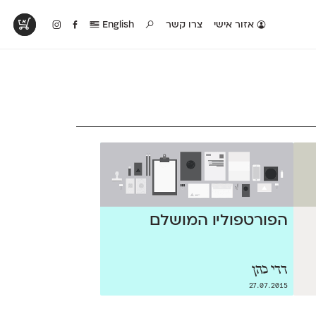
אזור אישי
צרו קשר
English
טים בפעולה
קטלוג להדפסה
טבלת השוואה
לראות עיצובים
לאלו שאוהבים לבחון
טבלה עם כל המאפיינים
פים שנעשו עם
פונטים על־גבי דף A4
של הפונטים שלנו זה
ונטים שלנו
לבן מולבן
לצד זה
הפורטפוליו המושלם
דדי כהן
27.07.2015