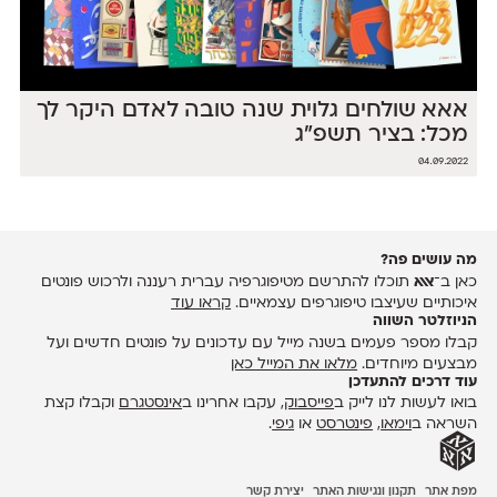
אאא שולחים גלוית שנה טובה לאדם היקר לך
מכל: בציר תשפ״ג
04.09.2022
מה עושים פה?
כאן ב־
אאא
תוכלו להתרשם מטיפוגרפיה עברית רעננה ולרכוש פונטים
איכותיים שעיצבו טיפוגרפים עצמאיים.
קראו עוד
הניוזלטר השווה
קבלו מספר פעמים בשנה מייל עם עדכונים על פונטים חדשים ועל
מבצעים מיוחדים.
מלאו את המייל כאן
עוד דרכים להתעדכן
בואו לעשות לנו לייק ב
פייסבוק
, עקבו אחרינו ב
אינסטגרם
וקבלו קצת
השראה ב
וימאו
,
פינטרסט
או
גיפי
.
מפת אתר
תקנון ונגישות האתר
יצירת קשר