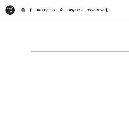
אזור אישי
צרו קשר
English
טים בפעולה
קטלוג להדפסה
טבלת השוואה
לראות עיצובים
לאלו שאוהבים לבחון
טבלה עם כל המאפיינים
פים שנעשו עם
פונטים על־גבי דף A4
של הפונטים שלנו זה
ונטים שלנו
לבן מולבן
לצד זה