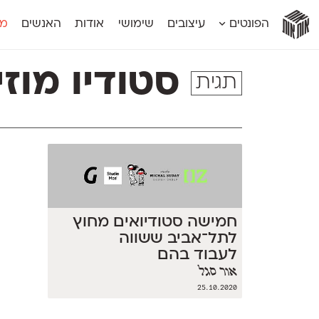
אות
אות
אות
אות
אות
הפונטים
עיצובים
שימושי
אודות
האנשים
מג
אות
אוונטה
אמביוולנטי קומפרסט
מוגרבי דיספל
אטלס
אמביוולנטי רחב
מוגרבי טקס
סטודיו מוזי
תגית
אינדקס
אנומליה
מכמורת
אינדקס מונו
אסימון דו־לשוני
מכמורת מעו
אלמוני
אפק
מקומי
אלמוני צר
בר־לב
נוילנד
אמביוולנטי נורמל
גלוריה
סטנגה
אמביוולנטי צר
לוי
סינופסיס
חמישה סטודיואים מחוץ
לתל־אביב ששווה
לעבוד בהם
אור סגל
25.10.2020