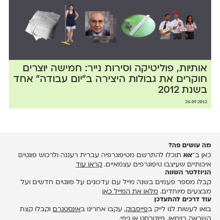
אותיות, פוליטיקה וסירות נייר: חמישה יוצרים
חוקרים את גבולות היצירה ב״יום עבודה״ אחד
בשנת 2012
26.09.2012
מה עושים פה?
כאן ב־
אאא
תוכלו להתרשם מטיפוגרפיה עברית רעננה ולרכוש פונטים
איכותיים שעיצבו טיפוגרפים עצמאיים.
קראו עוד
הניוזלטר השווה
קבלו מספר פעמים בשנה מייל עם עדכונים על פונטים חדשים ועל
מבצעים מיוחדים.
מלאו את המייל כאן
עוד דרכים להתעדכן
בואו לעשות לנו לייק ב
פייסבוק
, עקבו אחרינו ב
אינסטגרם
וקבלו קצת
השראה ב
וימאו
,
פינטרסט
או
גיפי
.